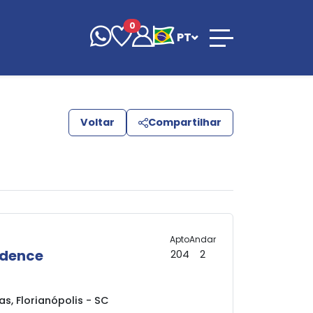
0
PT
Voltar
Compartilhar
Apto
Andar
idence
204
2
s, Florianópolis - SC