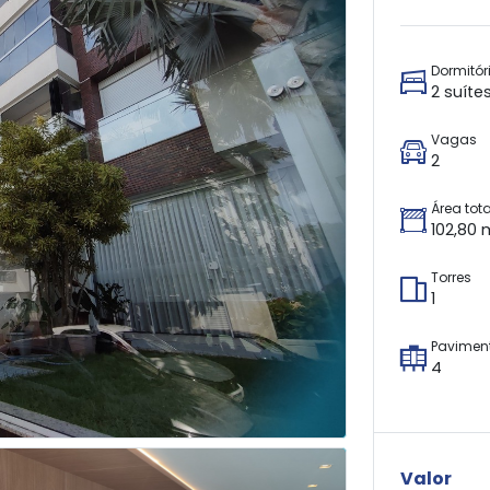
Dormitór
2 suíte
Vagas
2
Área tota
102,80 
Torres
1
Pavimen
4
Valor