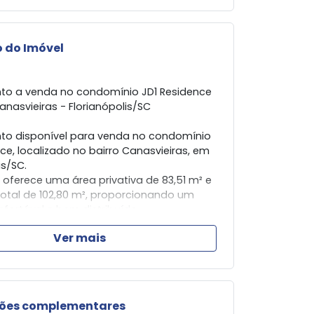
 do Imóvel
o a venda no condomínio JD1 Residence
anasvieiras - Florianópolis/SC
o disponível para venda no condomínio
ce, localizado no bairro Canasvieiras, em
is/SC.
 oferece uma área privativa de 83,51 m² e
otal de 102,80 m², proporcionando um
fortável e bem distribuído.
Ver mais
nto dispõe de 2 dormitórios, ambos
rantindo privacidade e comodidade.
equipada com churrasqueira, é um
al para momentos de lazer e
ização.
ões complementares