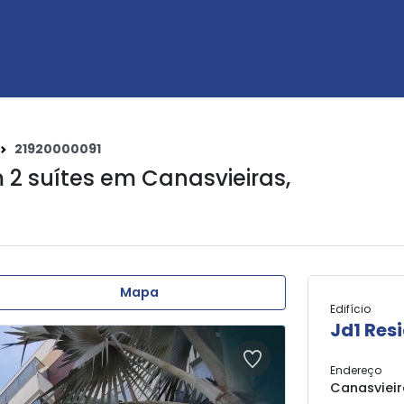
21920000091
 2 suítes em
Canasvieiras
,
Mapa
Edifício
Jd1 Res
Endereço
Canasvieira