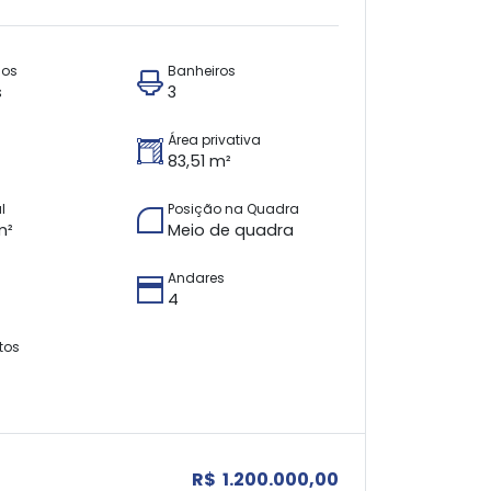
ios
Banheiros
s
3
Área privativa
83,51 m²
l
Posição na Quadra
m²
Meio de quadra
Andares
4
tos
R$ 1.200.000,00