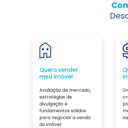
Com
Desc
Quero vender
Q
meu imóvel
i
Avaliação de mercado,
Or
estratégias de
cr
divulgação e
pa
fundamentos sólidos
me
para negociar a venda
n
do imóvel