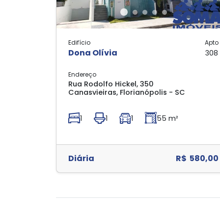
Edifício
Apto
Dona Olívia
308
Endereço
Rua Rodolfo Hickel, 350
Canasvieiras, Florianópolis - SC
1
1
1
55 m²
Diária
R$ 580,00