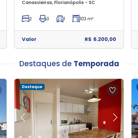
Canasvieiras, Florianópolis - SC
2
3
1
103 m²
Valor
R$ 6.200,00
Destaques de
Temporada
Destaque
Next
Previous
Next