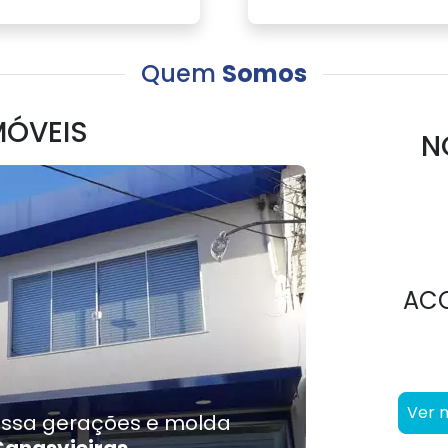
Quem
Somos
MÓVEIS
N
AC
Ver 
ssa gerações e molda