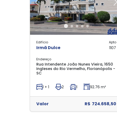
Previous
Edifício
Apto
Irmã Dulce
1107
Endereço
Rua Intendente João Nunes Vieira, 1650
Ingleses do Rio Vermelho, Florianópolis -
SC
1 + 1
2
1
92.76 m²
Valor
R$ 724.658,50