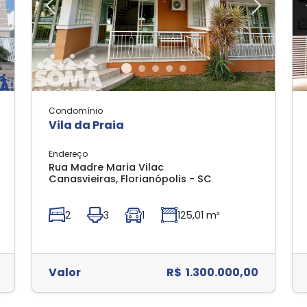
Next
Previous
Next
Condomínio
Vila da Praia
Endereço
Rua Madre Maria Vilac
Canasvieiras, Florianópolis - SC
2
3
1
125,01 m²
Valor
R$ 1.300.000,00