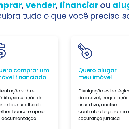
prar
,
vender
,
financiar
ou
alu
ubra tudo o que você
precisa s
uero comprar um
Quero alugar
móvel financiado
meu imóvel
ientação sobre
Divulgação estratégic
édito, simulação de
do imóvel, negociação
rcelas, escolha do
assertiva, análise
lhor banco e apoio
contratual e garantia
a documentação
segurança jurídica