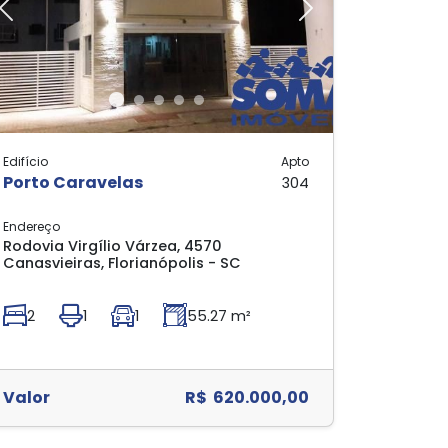
Previous
Next
Edifício
Apto
Porto Caravelas
304
Endereço
Rodovia Virgílio Várzea, 4570
Canasvieiras, Florianópolis - SC
2
1
1
55.27 m²
Valor
R$ 620.000,00