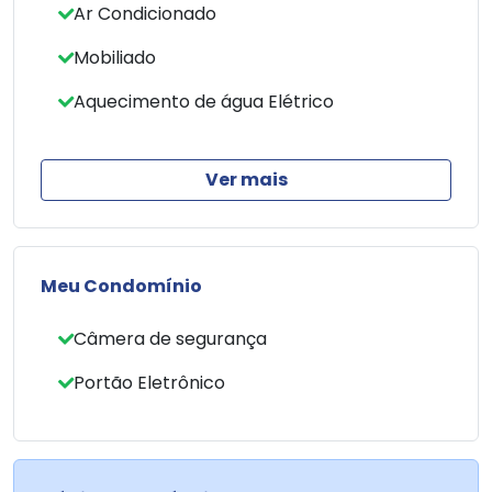
Ar Condicionado
Esta é uma oportunidade para quem busca um
Mobiliado
imóvel funcional e bem cuidado.
Aquecimento de água Elétrico
Ver mais
Meu Condomínio
Câmera de segurança
Portão Eletrônico