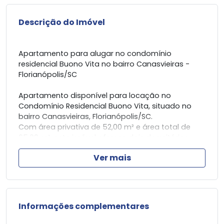
Descrição do Imóvel
Apartamento para alugar no condomínio
residencial Buono Vita no bairro Canasvieiras -
Florianópolis/SC
Apartamento disponível para locação no
Condomínio Residencial Buono Vita, situado no
bairro Canasvieiras, Florianópolis/SC.
Com área privativa de 52,00 m² e área total de
65,00 m², este imóvel oferece dois dormitórios.
Ver mais
O apartamento está em excelente estado de
conservação e já vem mobiliado, proporcionando
praticidade e conforto para os futuros moradores.
Além disso, conta com uma vaga de garagem,
Informações complementares
oferecendo maior comodidade.